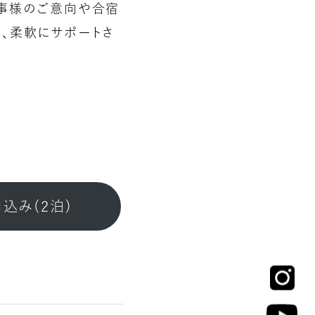
幹事様のご意向や合宿
う、柔軟にサポートさ
込み(2泊)