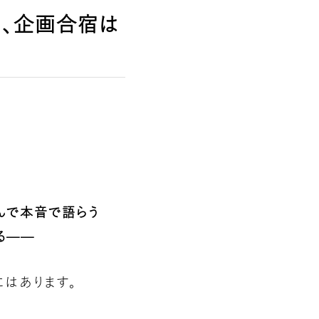
う、企画合宿は
んで本音で語らう
る——
にはあります。