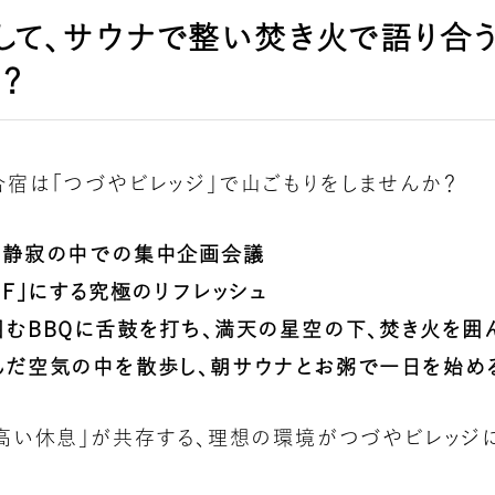
して、サウナで整い焚き火で語り合
？
合宿は「つづやビレッジ」で山ごもりをしませんか？
た静寂の中での集中企画会議
FF」にする究極のリフレッシュ
囲むBBQに舌鼓を打ち、満天の星空の下、焚き火を囲
んだ空気の中を散歩し、朝サウナとお粥で一日を始め
の高い休息」が共存する、理想の環境がつづやビレッジ