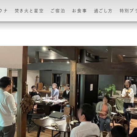
ウナ
焚き火と星空
ご宿泊
お食事
過ごし方
特別プ